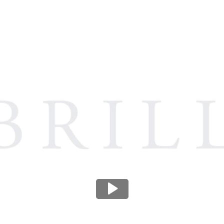
BRILP_158_Asma_Barlas_EWIC_English_Subtitles_March_27_2023